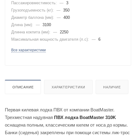
Пассажировместимость:
—
3
Грузоподъемность (кг):
—
350
Диаметр баллона (мм):
—
400
Длина (мм):
—
3100
Длинна кокпита (мм):
—
2250
Максимальная мощность двигателя (л.с):
—
6
Все характеристики
ОПИСАНИЕ
ХАРАКТЕРИСТИКИ
НАЛИЧИЕ
Первая килевая лодка ПВХ от компании BoatMaster.
Трехместная надувная
ПВХ лодка BoatMaster 310K
оснащена полным, классическим килем от носа до кормы.
Банки (сиденья) закреплены при помощи системы лик-трос