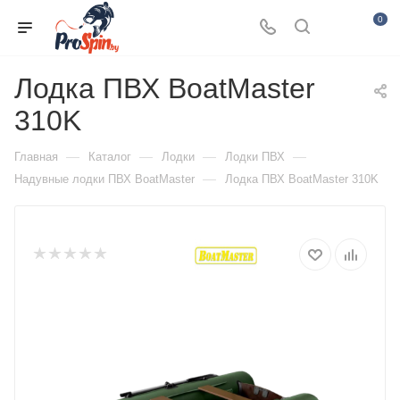
0
Лодка ПВХ BoatMaster
310K
—
—
—
—
Главная
Каталог
Лодки
Лодки ПВХ
—
Надувные лодки ПВХ BoatMaster
Лодка ПВХ BoatMaster 310K