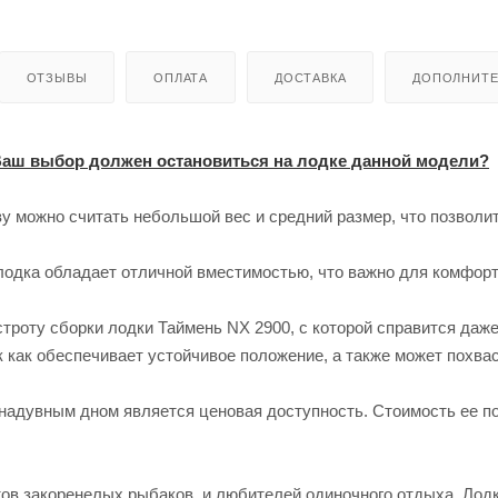
ОТЗЫВЫ
ОПЛАТА
ДОСТАВКА
ДОПОЛНИТ
 Ваш выбор должен остановиться на лодке данной модели?
у можно считать небольшой вес и средний размер, что позволит
о лодка обладает отличной вместимостью, что важно для комфор
троту сборки лодки Таймень NX 2900, с которой справится даже
к как обеспечивает устойчивое положение, а также может похва
 надувным дном является ценовая доступность. Стоимость ее п
тов закоренелых рыбаков, и любителей одиночного отдыха. Лод