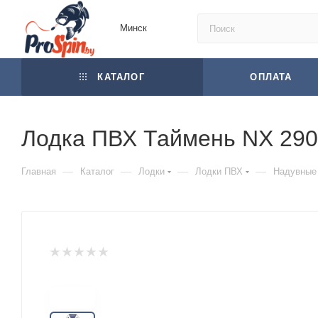
Минск
КАТАЛОГ
ОПЛАТА
Лодка ПВХ Таймень NX 29
—
—
—
—
Главная
Каталог
Лодки
Лодки ПВХ
Надувные