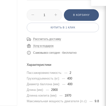
В КОРЗИНУ
КУПИТЬ В 1 КЛИК
Рассчитать доставку
Хочу в подарок
Самовывоз сегодня - бесплатно
Характеристики
Пассажировместимость:
—
2
Грузоподъемность (кг):
—
400
Диаметр баллона (мм):
—
400
Длина (мм):
—
2900
Длинна кокпита (мм):
—
1970
Максимальная мощность двигателя (л.с):
—
9.8