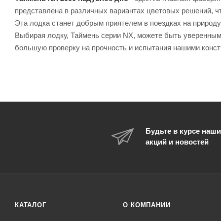
представлена в различных вариантах цветовых решений, ч
Эта лодка станет добрым приятелем в поездках на природ
Выбирая лодку, Таймень серии NX, можете быть уверенными 
большую проверку на прочность и испытания нашими конст
Будьте в курсе наши
акций и новостей
КАТАЛОГ
О КОМПАНИИ