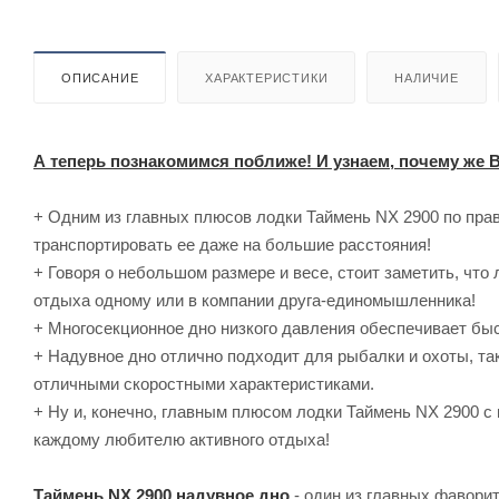
ОПИСАНИЕ
ХАРАКТЕРИСТИКИ
НАЛИЧИЕ
А теперь познакомимся поближе! И узнаем, почему же
+ Одним из главных плюсов лодки Таймень NX 2900 по прав
транспортировать ее даже на большие расстояния!
+ Говоря о небольшом размере и весе, стоит заметить, чт
отдыха одному или в компании друга-единомышленника!
+ Многосекционное дно низкого давления обеспечивает быс
+ Надувное дно отлично подходит для рыбалки и охоты, та
отличными скоростными характеристиками.
+ Ну и, конечно, главным плюсом лодки Таймень NX 2900 с
каждому любителю активного отдыха!
Таймень NX 2900 надувное дно
- один из главных фавори